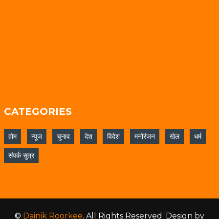
CATEGORIES
होम
न्यूज
चुनाव
देश
विदेश
मनोंरंजन
खेल
धर्म
संपर्क सुत्र
©
Dainik Roorkee
. All Rights Reserved.
Design by