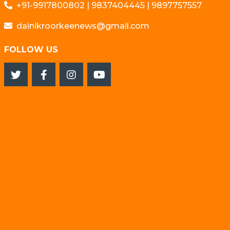
+91-9917800802 | 9837404445 | 9897757557
dainikroorkeenews@gmail.com
FOLLOW US